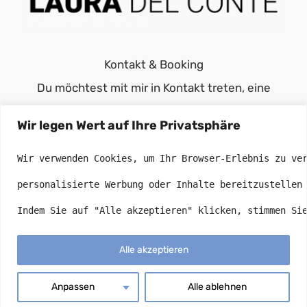
Kontakt & Booking
Du möchtest mit mir in Kontakt treten, eine
Presseanfrage stellen oder mich für ein Event
Wir legen Wert auf Ihre Privatsphäre
buchen? Ich freue mich über deine Nachricht!
info(at)laura-del-conte.de
Wir verwenden Cookies, um Ihr Browser-Erlebnis zu ve
personalisierte Werbung oder Inhalte bereitzustellen
Indem Sie auf "Alle akzeptieren" klicken, stimmen Si
Alle akzeptieren
© 2025 - 2026 •
X
PROMEDIA
All Rights Reserved. |
Anpassen
Alle ablehnen
Datenschutzerklärung
|
Impressum