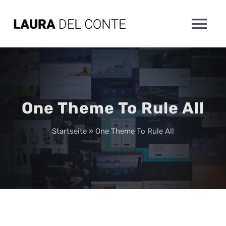
Skip
to
Tog
content
Nav
HOME
ÜBER MICH
One Theme To Rule All
MEINE MUSIK
Startseite
»
One Theme To Rule All
PRESSE & MEDIEN
KONTAKT