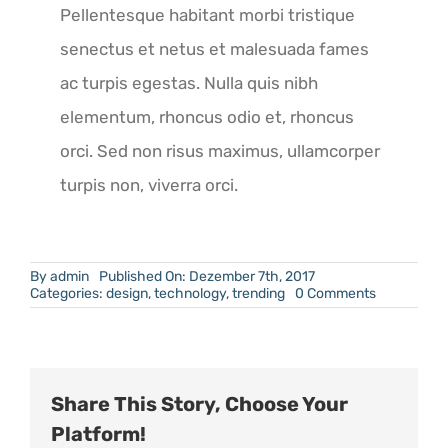
Pellentesque habitant morbi tristique
senectus et netus et malesuada fames
ac turpis egestas. Nulla quis nibh
elementum, rhoncus odio et, rhoncus
orci. Sed non risus maximus, ullamcorper
turpis non, viverra orci.
By
admin
Published On: Dezember 7th, 2017
on
Categories:
design
,
technology
,
trending
0 Comments
One
Theme
To
Rule
All
Share This Story, Choose Your
Platform!